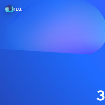
1UZ
З