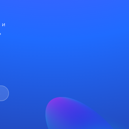
 и
ь
m