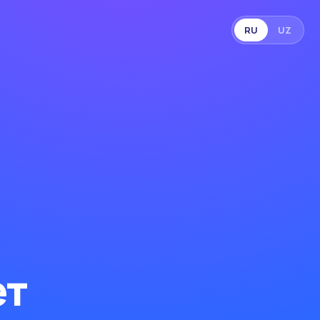
RU
UZ
ет